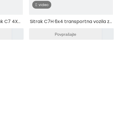
video
rak C7 4X2
Sitrak C7H 6x4 transportna vozila za
čnim
prevoz tovora težkega vlačilca
Povprašajte
ačilec