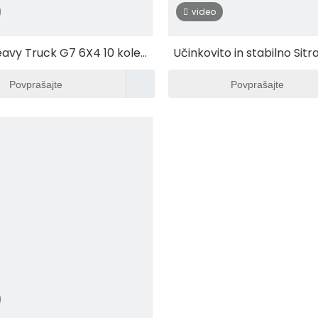
video
eavy Truck G7 6X4 10 koles
Učinkovito in stabilno Sit
ski traktorski tovornjak
dostavno vozilo z ro
Povprašajte
Povprašajte
menjalnikom Euro 6 vl