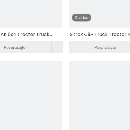
video
RAK 6x4 Tractor Truck
Sitrak C9H Truck Tractor 
tski menjalnik C9H Cargo
Cargo Trucks
Povprašajte
Povprašajte
Truck