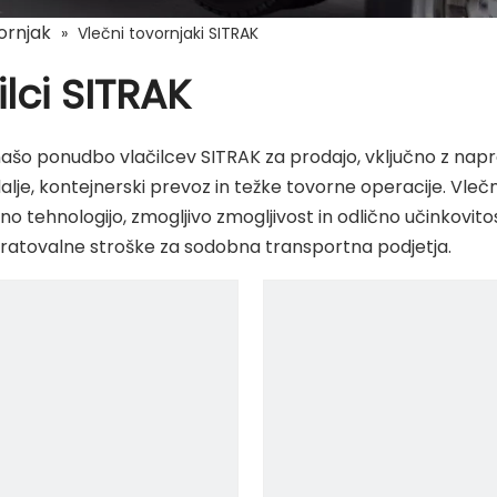
ornjak
»
Vlečni tovornjaki SITRAK
ilci SITRAK
našo ponudbo vlačilcev SITRAK za prodajo, vključno z napre
alje, kontejnerski prevoz in težke tovorne operacije. Vlečn
o tehnologijo, zmogljivo zmogljivost in odlično učinkovitos
bratovalne stroške za sodobna transportna podjetja.