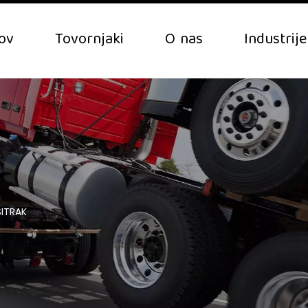
ov
Tovornjaki
O nas
Industrije
 SITRAK