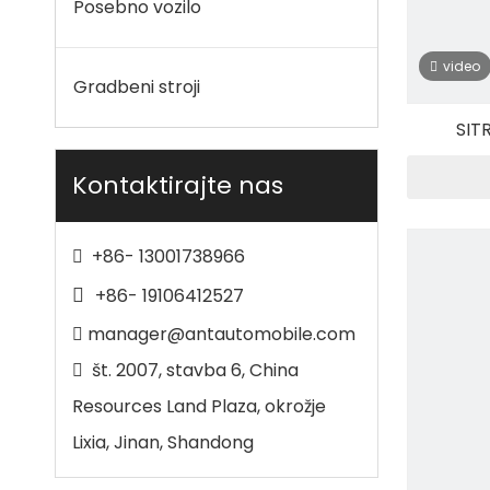
Posebno vozilo
video
Gradbeni stroji
SIT
Avtoma
Kontaktirajte nas

+86- 13001738966
+86- 19106412527


manager@antautomobile.com

št. 2007, stavba 6, China
Resources Land Plaza, okrožje
Lixia, Jinan, Shandong