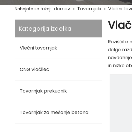
domov
Tovornjaki
Vlečni tov
Nahajate se tukaj:
»
»
Vlač
Kategorija izdelka
Raziščite 
Vlečni tovornjak
dolge razd
navdahnjen
in nizke o
CNG vlačilec
Tovornjak prekucnik
Tovornjak za mešanje betona