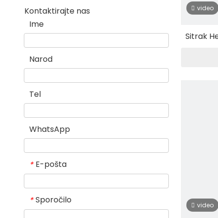
video
Kontaktirajte nas
Ime
Sitrak H
40-ton
Narod
Tel
WhatsApp
E-pošta
*
Sporočilo
*
video