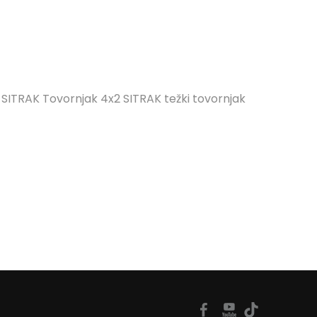
i SITRAK
Tovornjak 4x2 SITRAK
težki tovornjak