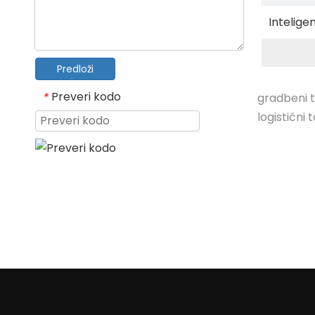
Intelige
6X4 Trac
Predloži
Preveri kodo
*
gradbeni 
logistični 