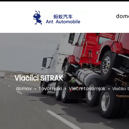
dom
Vlačilci SITRAK
domov
Tovornjaki
Vlečni tovornjak
»
»
»
Vlačilci